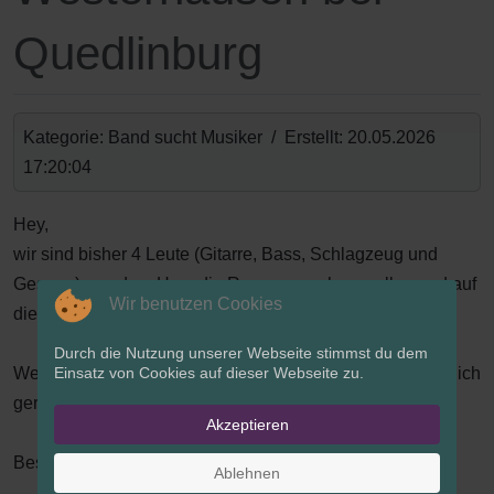
Quedlinburg
Kategorie: Band sucht Musiker / Erstellt: 20.05.2026
17:20:04
Hey,
wir sind bisher 4 Leute (Gitarre, Bass, Schlagzeug und
Gesang) aus dem Harz die Reggae machen wollen und auf
Wir benutzen Cookies
diesen Weg einen Keyboarder suchen!
Durch die Nutzung unserer Webseite stimmst du dem
Einsatz von Cookies auf dieser Webseite zu.
Wenn du dich angesprochen fühlst und Bock hast meld dich
gerne !
Akzeptieren
Beste Grüße
Ablehnen