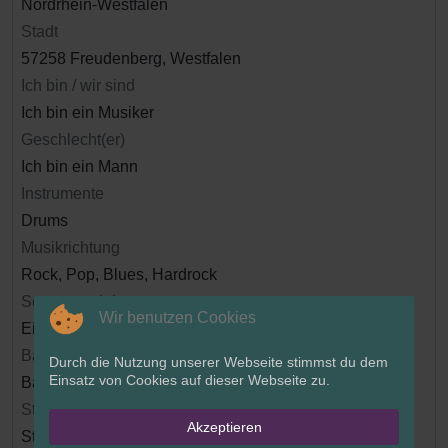
Nordrhein-Westfalen
Stadt
57258 Freudenberg, Westfalen
Ich bin / wir sind
Ich bin ein Musiker
Geschlecht(er)
Ich bin ein Mann
Instrumente
Drums
Musikrichtung
Rock, Pop, Blues, Hardrock
Songmaterial
Wir benutzen Cookies
Eigene Songs
Band- und Bühnenerfahrung
Durch die Nutzung unserer Webseite stimmst du dem
Einsatz von Cookies auf dieser Webseite zu.
Band / Bühnenerfahrung vorhanden
Studioerfahrung
Akzeptieren
Studioerfahrung vorhanden